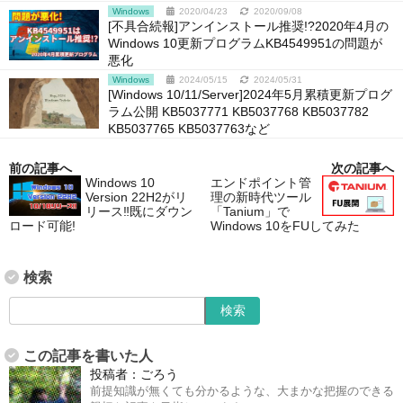
Windows
2020/04/23
2020/09/08
[不具合続報]アンインストール推奨!?2020年4月の
Windows 10更新プログラムKB4549951の問題が
悪化
Windows
2024/05/15
2024/05/31
[Windows 10/11/Server]2024年5月累積更新プログ
ラム公開 KB5037771 KB5037768 KB5037782
KB5037765 KB5037763など
前の記事へ
次の記事へ
Windows 10
エンドポイント管
Version 22H2がリ
理の新時代ツール
リース‼既にダウン
「Tanium」で
ロード可能!
Windows 10をFUしてみた
検索
この記事を書いた人
投稿者：
ごろう
前提知識が無くても分かるような、大まかな把握のできる