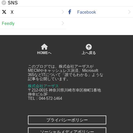
SNS
X
Facebook
Feedly
HOMEへ
上へ戻る
このブログでは、
株式会社アーザス
が
MECMやキャッシュレス決済、Microsoft
365などITについて「誰でもわかる」ような
記事を公開しています。
株式会社アーザス
〒212-0015
神奈川県
川崎市幸区
柳町1番地
伸幸ビル3F
TEL：
044-572-1464
プライバシーポリシー
ソーシャルメディアポリシー