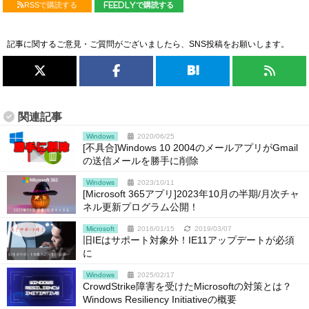
RSSで購読する
feedlyで購読する
記事に関するご意見・ご質問がございましたら、SNS投稿をお願いします。
関連記事
Windows
2020/06/25
[不具合]Windows 10 2004のメールアプリがGmail
の送信メールを勝手に削除
Windows
2023/10/11
[Microsoft 365アプリ]2023年10月の半期/月次チャ
ネル更新プログラム公開！
Microsoft
2016/01/15
2019/03/07
旧IEはサポート対象外！IE11アップデートが必須
に
Windows
2025/02/17
CrowdStrike障害を受けたMicrosoftの対策とは？
Windows Resiliency Initiativeの概要