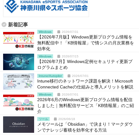
新着記事
Windows
2026/07/31
【2026年7月版】Windows更新プログラム情報を
無料配信中！「KB情報屋」で情シスの月次業務を
効率化
Windows
2026/07/15
【2026年7月】Windows定例セキュリティ更新プ
ログラムまとめ
Intune/Autopilot
2026/07/01
Intune移行のネットワーク課題を解決！Microsoft
Connected Cacheの仕組みと導入メリットを解説
Windows
2026/07/01
2026年6月のWindows更新プログラム情報を配信
しました｜無料配信サービス「KB情報屋」のご紹
介
ツール
2026/06/18
メモツールは「Obsidian」で決まり！マークダウ
ンでナレッジ蓄積を効率化する方法