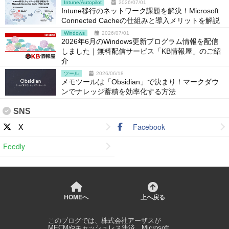
Intune/Autopilot
2026/07/01
Intune移行のネットワーク課題を解決！Microsoft
Connected Cacheの仕組みと導入メリットを解説
Windows
2026/07/01
2026年6月のWindows更新プログラム情報を配信
しました｜無料配信サービス「KB情報屋」のご紹
介
ツール
2026/06/18
メモツールは「Obsidian」で決まり！マークダウ
ンでナレッジ蓄積を効率化する方法
SNS
X
Facebook
Feedly
HOMEへ
上へ戻る
このブログでは、
株式会社アーザス
が
MECMやキャッシュレス決済、Microsoft