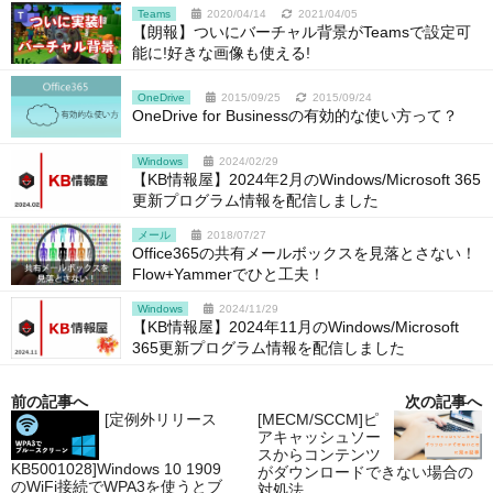
Teams
2020/04/14
2021/04/05
【朗報】ついにバーチャル背景がTeamsで設定可
能に!好きな画像も使える!
OneDrive
2015/09/25
2015/09/24
OneDrive for Businessの有効的な使い方って？
Windows
2024/02/29
【KB情報屋】2024年2月のWindows/Microsoft 365
更新プログラム情報を配信しました
メール
2018/07/27
Office365の共有メールボックスを見落とさない！
Flow+Yammerでひと工夫！
Windows
2024/11/29
【KB情報屋】2024年11月のWindows/Microsoft
365更新プログラム情報を配信しました
前の記事へ
次の記事へ
[定例外リリース
[MECM/SCCM]ピ
アキャッシュソー
スからコンテンツ
KB5001028]Windows 10 1909
がダウンロードできない場合の
のWiFi接続でWPA3を使うとブ
対処法