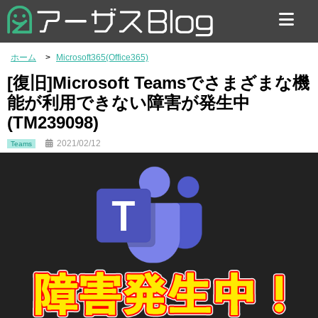
お問い合わせ
ホーム
Microsoft365(Office365)
[復旧]Microsoft Teamsでさまざまな機
能が利用できない障害が発生中
(TM239098)
2021/02/12
Teams