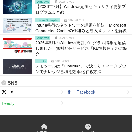
Windows
2026/07/15
【2026年7月】Windows定例セキュリティ更新プ
ログラムまとめ
Intune/Autopilot
2026/07/01
Intune移行のネットワーク課題を解決！Microsoft
Connected Cacheの仕組みと導入メリットを解説
Windows
2026/07/01
2026年6月のWindows更新プログラム情報を配信
しました｜無料配信サービス「KB情報屋」のご紹
介
ツール
2026/06/18
メモツールは「Obsidian」で決まり！マークダウ
ンでナレッジ蓄積を効率化する方法
SNS
X
Facebook
Feedly