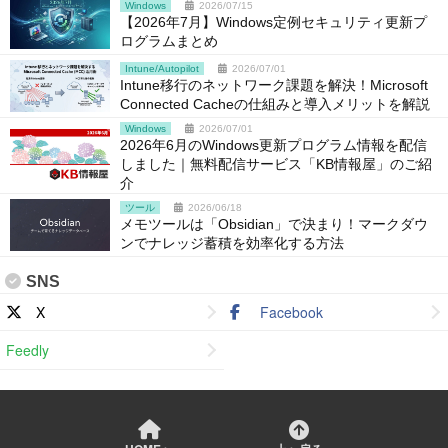
Windows
2026/07/15
【2026年7月】Windows定例セキュリティ更新プ
ログラムまとめ
Intune/Autopilot
2026/07/01
Intune移行のネットワーク課題を解決！Microsoft
Connected Cacheの仕組みと導入メリットを解説
Windows
2026/07/01
2026年6月のWindows更新プログラム情報を配信
しました｜無料配信サービス「KB情報屋」のご紹
介
ツール
2026/06/18
メモツールは「Obsidian」で決まり！マークダウ
ンでナレッジ蓄積を効率化する方法
SNS
X
Facebook
Feedly