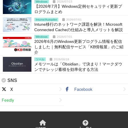
Windows
2026/07/15
【2026年7月】Windows定例セキュリティ更新プ
ログラムまとめ
Intune/Autopilot
2026/07/01
Intune移行のネットワーク課題を解決！Microsoft
Connected Cacheの仕組みと導入メリットを解説
Windows
2026/07/01
2026年6月のWindows更新プログラム情報を配信
しました｜無料配信サービス「KB情報屋」のご紹
介
ツール
2026/06/18
メモツールは「Obsidian」で決まり！マークダウ
ンでナレッジ蓄積を効率化する方法
SNS
X
Facebook
Feedly