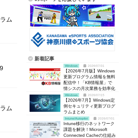
グラム
新着記事
Windows
2026/07/31
9
【2026年7月版】Windows
更新プログラム情報を無料
配信中！「KB情報屋」で
情シスの月次業務を効率化
Windows
2026/07/15
【2026年7月】Windows定
例セキュリティ更新プログ
グラム
ラムまとめ
Intune/Autopilot
2026/07/01
Intune移行のネットワーク
課題を解決！Microsoft
Connected Cacheの仕組み