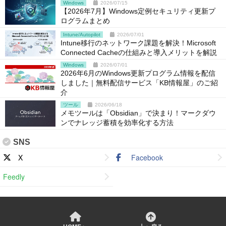
Windows
2026/07/15
【2026年7月】Windows定例セキュリティ更新プ
ログラムまとめ
Intune/Autopilot
2026/07/01
Intune移行のネットワーク課題を解決！Microsoft
Connected Cacheの仕組みと導入メリットを解説
Windows
2026/07/01
2026年6月のWindows更新プログラム情報を配信
しました｜無料配信サービス「KB情報屋」のご紹
介
ツール
2026/06/18
メモツールは「Obsidian」で決まり！マークダウ
ンでナレッジ蓄積を効率化する方法
SNS
X
Facebook
Feedly