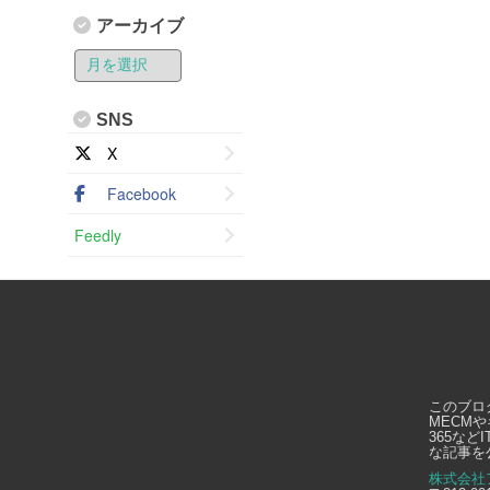
アーカイブ
SNS
X
Facebook
Feedly
このブロ
MECMや
365な
な記事を
株式会社