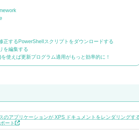
amework
e
正するPowerShellスクリプトをダウンロードする
リを編集する
CM)を使えば更新プログラム適用がもっと効率的に！
F ベースのアプリケーションが XPS ドキュメントをレンダリングす
 サポート