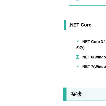
.NET Core
.NET Core
のみ)
.NET 6(W
.NET 7(W
症状