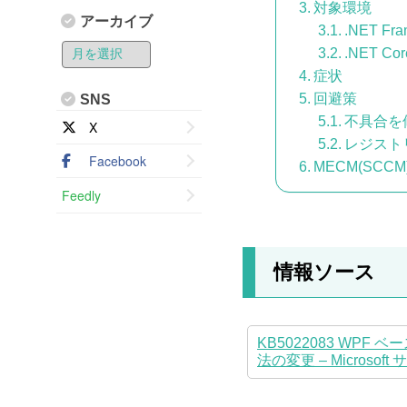
対象環境
アーカイブ
.NET Fr
.NET Cor
症状
回避策
SNS
不具合を修
X
レジスト
Facebook
MECM(SC
Feedly
情報ソース
KB5022083 WP
法の変更 – Microsoft