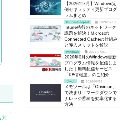
【2026年7月】Windows定
例セキュリティ更新プログ
ラムまとめ
Intune/Autopilot
2026/07/01
Intune移行のネットワーク
課題を解決！Microsoft
Connected Cacheの仕組み
と導入メリットを解説
Windows
2026/07/01
2026年6月のWindows更新
プログラム情報を配信しま
した｜無料配信サービス
「KB情報屋」のご紹介
ツール
2026/06/18
メモツールは「Obsidian」
で決まり！マークダウンで
ナレッジ蓄積を効率化する
方法
る方