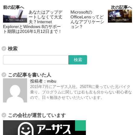
前の記事へ
次の記事へ
あなたはアップデ
Microsoftの
ートしなくて大丈
OfficeLensってど
夫？Internet
んなアプリケーシ
ExplorerとWindows 8のサポー
ョン？
ト期限は2016年1月12日まで！
検索
この記事を書いた人
投稿者：
mibu
2015年7月にアーザス入社。250TRに乗っていた元バイク
乗り。プログラムに関しては右も左も分からない初心者な
ので、日々勉強させていだたいています。
この会社が運営しています