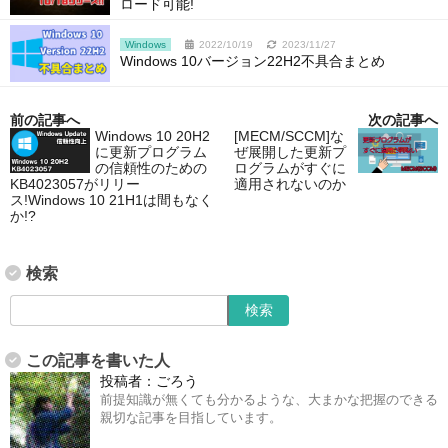
ロード可能!
Windows
2022/10/19
2023/11/27
Windows 10バージョン22H2不具合まとめ
前の記事へ
次の記事へ
Windows 10 20H2
[MECM/SCCM]な
に更新プログラム
ぜ展開した更新プ
の信頼性のための
ログラムがすぐに
KB4023057がリリー
適用されないのか
ス!Windows 10 21H1は間もなく
か!?
検索
この記事を書いた人
投稿者：
ごろう
前提知識が無くても分かるような、大まかな把握のできる
親切な記事を目指しています。