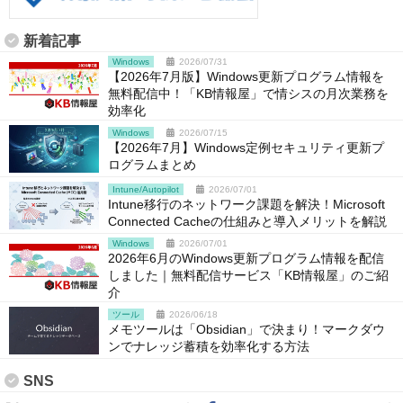
新着記事
Windows
2026/07/31
【2026年7月版】Windows更新プログラム情報を
無料配信中！「KB情報屋」で情シスの月次業務を
効率化
Windows
2026/07/15
【2026年7月】Windows定例セキュリティ更新プ
ログラムまとめ
Intune/Autopilot
2026/07/01
Intune移行のネットワーク課題を解決！Microsoft
Connected Cacheの仕組みと導入メリットを解説
Windows
2026/07/01
2026年6月のWindows更新プログラム情報を配信
しました｜無料配信サービス「KB情報屋」のご紹
介
ツール
2026/06/18
メモツールは「Obsidian」で決まり！マークダウ
ンでナレッジ蓄積を効率化する方法
SNS