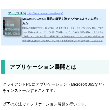
アーザスBlog
http://a-zs.net/mecm-osdeploy/
MECM[SCCM]OS展開の概要を誰でも分かるように説明して
みた
MECMのOS展開ですが、知っておくべき要素が多く、何をどうやっているのか難しくて分か
らない印象があります。そこで今回はOS展開について、できるだけ初心者向けに分かりやす
く説明します。はじめに既にOS展開に関しての記事はあるのですが、少々細かい内容のため
概要を掴むには向いていません。そこでもっと概要が分かりやすい記事を書くことにしまし
た。OS展開とは「OS展開」とはPCの初期設定を行う機能のことで、MECMの主要な機能の
1つです。少し語弊がありますが「キッティング」と呼んだ方が分かりやすいかもしれませ
ん。PCの初期...
アプリケーション展開とは
クライアントPCにアプリケーション（Microsoft 365など）
をインストールすることです。
以下の方法でアプリケーション展開を行います。