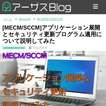
お問い合わせ
ホーム
Microsoft
MCM/MECM/SCCM
[MECM/SCCM]アプリケーション展開
とセキュリティ更新プログラム適用に
ついて説明してみた
2021/02/24
MCM/MECM/SCCM