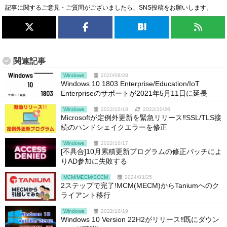
記事に関するご意見・ご質問がございましたら、SNS投稿をお願いします。
関連記事
Windows
2020/08/28
Windows 10 1803 Enterprise/Education/IoT
Enterpriseのサポートが2021年5月11日に延長
Windows
2022/10/18
2022/10/26
Microsoftが定例外更新を緊急リリース‼SSL/TLS接
続のハンドシェイクエラーを修正
Windows
2022/10/17
[不具合]10月累積更新プログラムの修正パッチによ
りAD参加に失敗する
MCM/MECM/SCCM
2024/03/25
2ステップで完了!MCM(MECM)からTaniumへのク
ライアント移行
Windows
2022/10/19
Windows 10 Version 22H2がリリース‼既にダウン