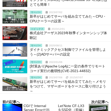
とても簡単！
サーバー
2015/07/02
新卒がはじめてサーバを組み立ててみた～CPU・
CPUクーラーの設置～
トピックス
2023/12/01
株式会社アーザス2023年秋季インターンシップ体
験記
サーバー
2020/08/11
ダイナミックアクセス制御でファイルを管理しよ
う～(2)ADサーバーの設定
サーバー
2022/01/06
[対策あり]Apache Log4jに一定の条件でリモート
コード実行の脆弱性(CVE-2021-44832)
サーバー
2015/07/06
2015/07/07
新卒がはじめてサーバを組み立ててみた～メモリ
をつけて、マザーボードをケースに取り付けよう
～
前の記事へ
次の記事へ
CGIで Internal
Let’Note CF-LX3
Server Errorが出
をSSD化（前編）