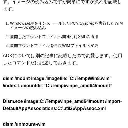
す。イメージの読み込みですが簡単にですが流れを記載し
ます。
WindowsADKをインストールしたPCでSysprepを実行したWIM
イメージの読み込み
展開したマウントファイルへ関連付けXMLの適用
展開マウントファイルを再度WIMファイルへ変更
ADKについては別の記事に記載したので割愛します。使用
したコマンドだけ記述しておきます。
dism /mount-image /imagefile:”C:\Temp\Win8.wim”
/index:1 /mountdir:”C:\Temp\winpe_amd64\mount”
Dism.exe /Image:C:\Temp\winpe_amd64\mount /Import-
DefaultAppAssociations:C:\util2\AppAssoc.xml
dism /unmount-wim