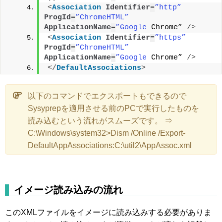
<
Association
Identifier
=
”http”
ProgId
=
”ChromeHTML”
ApplicationName
=
”Google
 Chrome” 
/>
<
Association
Identifier
=
”https”
ProgId
=
”ChromeHTML”
ApplicationName
=
”Google
 Chrome” 
/>
</
DefaultAssociations
>
以下のコマンドでエクスポートもできるので
Sysyprepを適用させる前のPCで実行したものを
読み込むという流れがスムーズです。 ⇒
C:\Windows\system32>Dism /Online /Export-
DefaultAppAssociations:C:\util2\AppAssoc.xml
イメージ読み込みの流れ
このXMLファイルをイメージに読み込みする必要がありま