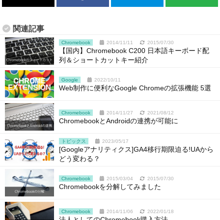
関連記事
Chromebook
2014/11/11
2015/07/30
【国内】Chromebook C200 日本語キーボード配
列＆ショートカットキー紹介
Google
2022/10/11
Web制作に便利なGoogle Chromeの拡張機能 5選
Chromebook
2014/11/27
2021/08/12
ChromebookとAndroidの連携が可能に
トピックス
2023/05/17
[Googleアナリティクス]GA4移行期限迫る!UAから
どう変わる？
Chromebook
2015/03/04
2015/07/30
Chromebookを分解してみました
Chromebook
2014/11/06
2022/01/18
法人としてのChromebook購入方法