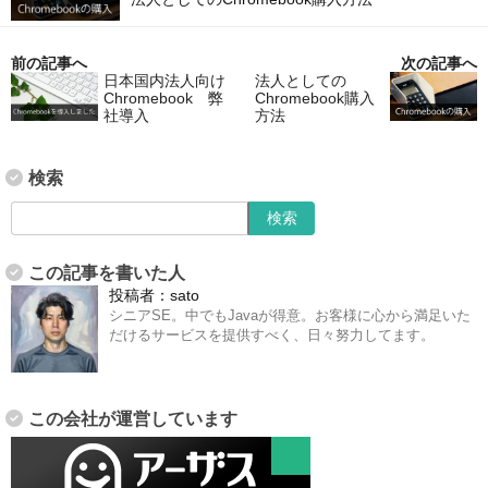
前の記事へ
次の記事へ
日本国内法人向け
法人としての
Chromebook 弊
Chromebook購入
社導入
方法
検索
この記事を書いた人
投稿者：
sato
シニアSE。中でもJavaが得意。お客様に心から満足いた
だけるサービスを提供すべく、日々努力してます。
この会社が運営しています