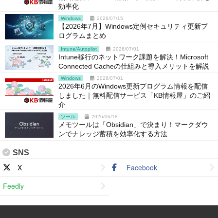
効率化
Windows
2026/07/15
【2026年7月】Windows定例セキュリティ更新プ
ログラムまとめ
Intune/Autopilot
2026/07/01
Intune移行のネットワーク課題を解決！Microsoft
Connected Cacheの仕組みと導入メリットを解説
Windows
2026/07/01
2026年6月のWindows更新プログラム情報を配信
しました｜無料配信サービス「KB情報屋」のご紹
介
ツール
2026/06/18
メモツールは「Obsidian」で決まり！マークダウ
ンでナレッジ蓄積を効率化する方法
SNS
X
Facebook
Feedly