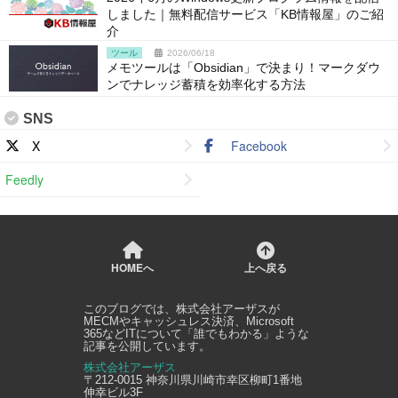
しました｜無料配信サービス「KB情報屋」のご紹
介
ツール
2026/06/18
メモツールは「Obsidian」で決まり！マークダウ
ンでナレッジ蓄積を効率化する方法
SNS
X
Facebook
Feedly
HOMEへ
上へ戻る
このブログでは、
株式会社アーザス
が
MECMやキャッシュレス決済、Microsoft
365などITについて「誰でもわかる」ような
記事を公開しています。
株式会社アーザス
〒212-0015
神奈川県
川崎市幸区
柳町1番地
伸幸ビル3F