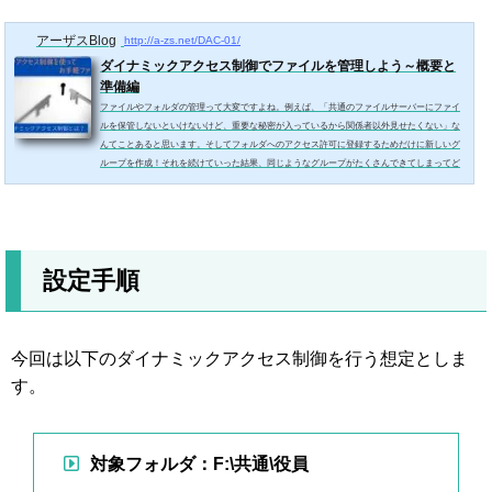
アーザスBlog
http://a-zs.net/DAC-01/
ダイナミックアクセス制御でファイルを管理しよう～概要と
準備編
ファイルやフォルダの管理って大変ですよね。例えば、「共通のファイルサーバーにファイ
ルを保管しないといけないけど、重要な秘密が入っているから関係者以外見せたくない」な
んてことあると思います。そしてフォルダへのアクセス許可に登録するためだけに新しいグ
ループを作成！それを続けていった結果、同じようなグループがたくさんできてしまってど
れがどれだかわからない・・・。なんてことありませんか？そんな問題を解決してくれるの
が、今回ご紹介する「ダイナミックアクセス制御」です。今回はダイナミックアクセス制御
の概...
設定手順
今回は以下のダイナミックアクセス制御を行う想定としま
す。
対象フォルダ：F:\共通\役員