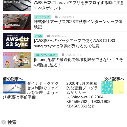
AWS EC2にLaravelアプリをデプロイする時に注意
すべきポイント
トピックス
2023/12/01
株式会社アーザス2023年秋季インターンシップ体
験記
AWS
2019/09/12
[AWS]S3へのバックアップで使うAWS CLI S3
syncはrsyncと挙動が異なるので注意
Intune/Autopilot
2023/07/31
[Intune]配信の最適化で帯域制限ができない！？そ
の理由に迫る！
前の記事へ
次の記事へ
ダイナミックアク
2020年8月の累積
セス制御でファイ
的な更新プログラ
ルを管理しよう～
ムがリリー
(1)概要と事前準備
ス!Windows 10 2004
KB4566782、1903/1909
KB4565351など
検索