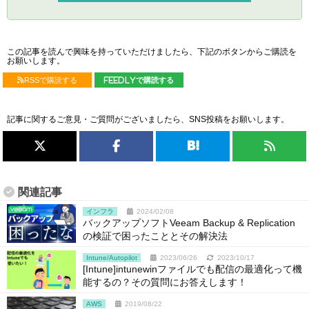
この記事を読んで興味を持っていただけましたら、下記のボタンからご購読を
お願いします。
RSSで購読する
feedlyで購読する
記事に関するご意見・ご質問がございましたら、SNS投稿をお願いします。
関連記事
インフラ
2024/02/08
バックアップソフトVeeam Backup & Replication
の検証で困ったこととその解決法
Intune/Autopilot
2023/06/26
2023/10/17
[Intune]intunewinファイルでも配信の最適化って機
能するの？その質問にお答えします！
AWS
2019/08/22