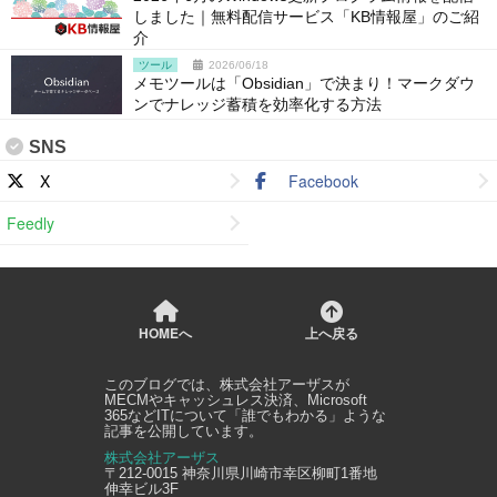
しました｜無料配信サービス「KB情報屋」のご紹
介
ツール
2026/06/18
メモツールは「Obsidian」で決まり！マークダウ
ンでナレッジ蓄積を効率化する方法
SNS
X
Facebook
Feedly
HOMEへ
上へ戻る
このブログでは、
株式会社アーザス
が
MECMやキャッシュレス決済、Microsoft
365などITについて「誰でもわかる」ような
記事を公開しています。
株式会社アーザス
〒212-0015
神奈川県
川崎市幸区
柳町1番地
伸幸ビル3F