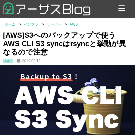
お問い合わせ
ホーム
インフラ
サーバー
AWS
[AWS]S3へのバックアップで使う
AWS CLI S3 syncはrsyncと挙動が異
なるので注意
2019/09/12
AWS