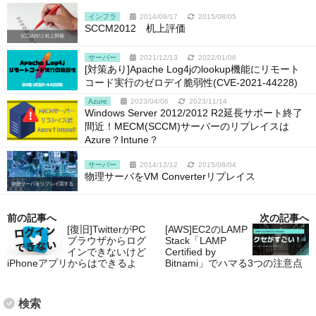
インフラ
2014/09/17
2015/08/05
SCCM2012 机上評価
サーバー
2021/12/13
2022/01/06
[対策あり]Apache Log4jのlookup機能にリモート
コード実行のゼロデイ脆弱性(CVE-2021-44228)
Azure
2023/04/06
2023/11/14
Windows Server 2012/2012 R2延長サポート終了
間近！MECM(SCCM)サーバーのリプレイスは
Azure？Intune？
サーバー
2014/12/12
2015/08/04
物理サーバをVM Converterリプレイス
前の記事へ
次の記事へ
[復旧]TwitterがPC
[AWS]EC2のLAMP
ブラウザからログ
Stack「LAMP
インできないけど
Certified by
iPhoneアプリからはできるよ
Bitnami」でハマる3つの注意点
検索