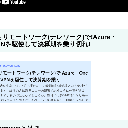
リモートワーク(テレワーク)で!Azure・
・VPNを駆使して決算期を乗り切れ!
remotework-keiri/
モートワーク(テレワーク)で!Azure・One
e・VPNを駆使して決算期を乗り...
表の中島です。4月も半ばのこの時期は決算処理という会社が
ます。経理の方は新型コロナの影響で思うように仕事が進ま
えているのではないでしょうか。弊社では経理担当からリモー
テレワーク）できないか？という相談を受け、以前から少しず
めていました。そして今回の新型コロナ発生を期に完全移行し
ご紹介します。リモートワークの準備をする前にリモートワー
する前に、現在どんな環境なのかを把握しておく必要がありま
はこんな環境でした。 自宅で...