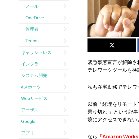
メール
OneDrive
管理者
Teams
キャッシュレス
緊急事態宣言が解除さ
インフラ
テレワークツールを検
システム開発
eスポーツ
私も在宅勤務でテレワ
Webサービス
以前「経理をリモートワー
アーザス
乗り切れ!」という記
境にアクセスできない
Google
アプリ
なら
「Amazon Works