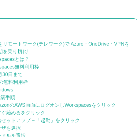
モートワーク(テレワーク)で!Azure・OneDrive・VPNを
期を乗り切れ!
kspacesとは？
rkspaces無料利用枠
6月30日まで
の無料利用枠
dows
s構築手順
azonのAWS画面にログオンしWorkspacesをクリック
すぐ始めるをクリック
速セットアップ – 「起動」をクリック
ーザを選択
ンドルを選択