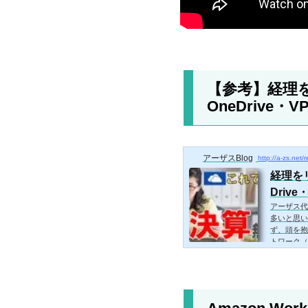
【参考】経理を
OneDrive
アーザスBlog
http://a-zs.net/
経理をリ
Driv
アーザス代
多いと思い
ず、頭を抱
トワーク（
つ準備を進
ましたので
クの準備を
す。弊社で