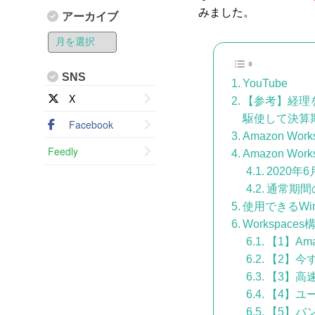
みました。
アーカイブ
SNS
YouTube
X
【参考】経理をリ
駆使して決算
Facebook
Amazon Wor
Feedly
Amazon Wo
2020年
通常期間
使用できるWin
Workspace
【1】Am
【2】今
【3】高
【4】ユ
【5】バ