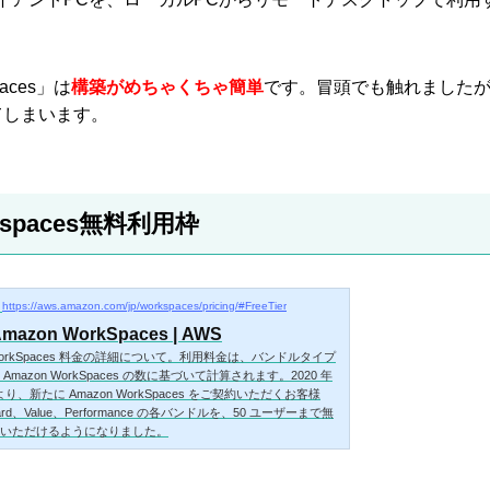
paces」は
構築がめちゃくちゃ簡単
です。冒頭でも触れました
てしまいます。
rkspaces無料利用枠
https://aws.amazon.com/jp/workspaces/pricing/#FreeTier
Amazon WorkSpaces | AWS
 WorkSpaces 料金の詳細について。利用料金は、バンドルタイプ
Amazon WorkSpaces の数に基づいて計算されます。2020 年
 日より、新たに Amazon WorkSpaces をご契約いただくお客様
ard、Value、Performance の各バンドルを、50 ユーザーまで無
いただけるようになりました。