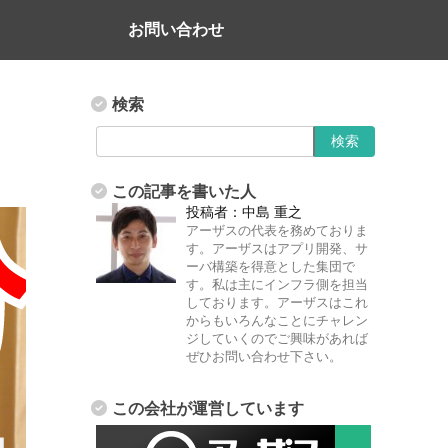
お問い合わせ
検索
この記事を書いた人
投稿者：
中島 重之
アーザスの代表を務めておりま
す。アーザスはアプリ開発、サ
ーバ構築を得意とした集団で
す。私は主にインフラ側を担当
しております。アーザスはこれ
からもいろんなことにチャレン
ジしていくのでご興味があれば
ぜひお問い合わせ下さい。
この会社が運営しています