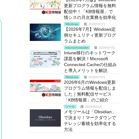
更新プログラム情報を無料
配信中！「KB情報屋」で
情シスの月次業務を効率化
Windows
2026/07/15
【2026年7月】Windows定
例セキュリティ更新プログ
ラムまとめ
Intune/Autopilot
2026/07/01
Intune移行のネットワーク
課題を解決！Microsoft
Connected Cacheの仕組み
と導入メリットを解説
Windows
2026/07/01
2026年6月のWindows更新
プログラム情報を配信しま
した｜無料配信サービス
「KB情報屋」のご紹介
ツール
2026/06/18
メモツールは「Obsidian」
で決まり！マークダウンで
ナレッジ蓄積を効率化する
方法