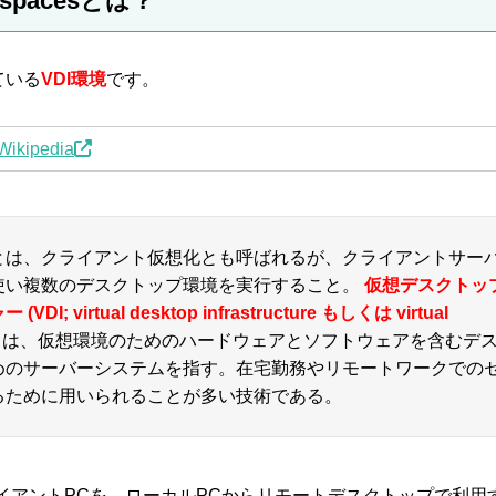
kspacesとは？
ている
VDI環境
です。
kipedia
とは、クライアント仮想化とも呼ばれるが、クライアントサー
使い複数のデスクトップ環境を実行すること。
仮想デスクトッ
; virtual desktop infrastructure もしくは virtual
とは、仮想環境のためのハードウェアとソフトウェアを含むデ
めのサーバーシステムを指す。在宅勤務やリモートワークでの
るために用いられることが多い技術である。
イアントPCを、ローカルPCからリモートデスクトップで利用