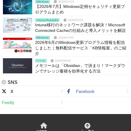
Windows
2026/07/15
【2026年7月】Windows定例セキュリティ更新プ
ログラムまとめ
Intune/Autopilot
2026/07/01
Intune移行のネットワーク課題を解決！Microsoft
Connected Cacheの仕組みと導入メリットを解説
Windows
2026/07/01
2026年6月のWindows更新プログラム情報を配信
しました｜無料配信サービス「KB情報屋」のご紹
介
ツール
2026/06/18
メモツールは「Obsidian」で決まり！マークダウ
ンでナレッジ蓄積を効率化する方法
SNS
X
Facebook
Feedly