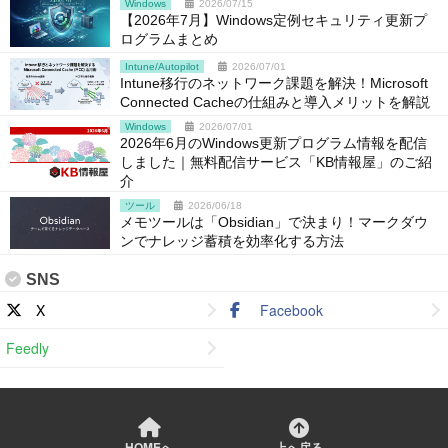
Windows
2026/07/15
【2026年7月】Windows定例セキュリティ更新プ
ログラムまとめ
Intune/Autopilot
2026/07/01
Intune移行のネットワーク課題を解決！Microsoft
Connected Cacheの仕組みと導入メリットを解説
Windows
2026/07/01
2026年6月のWindows更新プログラム情報を配信
しました｜無料配信サービス「KB情報屋」のご紹
介
ツール
2026/06/18
メモツールは「Obsidian」で決まり！マークダウ
ンでナレッジ蓄積を効率化する方法
SNS
X
Facebook
Feedly
HOMEへ
上へ戻る