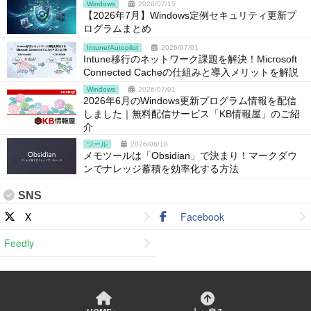
Windows
2026/07/15
【2026年7月】Windows定例セキュリティ更新プ
ログラムまとめ
Intune/Autopilot
2026/07/01
Intune移行のネットワーク課題を解決！Microsoft
Connected Cacheの仕組みと導入メリットを解説
Windows
2026/07/01
2026年6月のWindows更新プログラム情報を配信
しました｜無料配信サービス「KB情報屋」のご紹
介
ツール
2026/06/18
メモツールは「Obsidian」で決まり！マークダウ
ンでナレッジ蓄積を効率化する方法
SNS
X
Facebook
Feedly