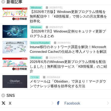
新着記事
Windows
2026/07/31
【2026年7月版】Windows更新プログラム情報を
無料配信中！「KB情報屋」で情シスの月次業務を
効率化
Windows
2026/07/15
【2026年7月】Windows定例セキュリティ更新プ
ログラムまとめ
Intune/Autopilot
2026/07/01
Intune移行のネットワーク課題を解決！Microsoft
Connected Cacheの仕組みと導入メリットを解説
Windows
2026/07/01
2026年6月のWindows更新プログラム情報を配信
しました｜無料配信サービス「KB情報屋」のご紹
介
ツール
2026/06/18
メモツールは「Obsidian」で決まり！マークダウ
ンでナレッジ蓄積を効率化する方法
SNS
X
Facebook