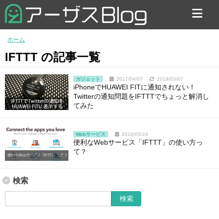
お問い合わせ
ホーム
IFTTT の記事一覧
ガジェット
2017/04/07
2019/03/07
iPhoneでHUAWEI FITに通知されない！
Twitterの通知問題をIFTTTでちょっと解消し
てみた
Webサービス
2016/05/24
便利なWebサービス「IFTTT」の使い方っ
て？
検索