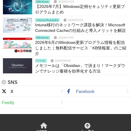
Windows
2026/07/15
【2026年7月】Windows定例セキュリティ更新プ
ログラムまとめ
Intune/Autopilot
2026/07/01
Intune移行のネットワーク課題を解決！Microsoft
Connected Cacheの仕組みと導入メリットを解説
Windows
2026/07/01
2026年6月のWindows更新プログラム情報を配信
しました｜無料配信サービス「KB情報屋」のご紹
介
ツール
2026/06/18
メモツールは「Obsidian」で決まり！マークダウ
ンでナレッジ蓄積を効率化する方法
SNS
X
Facebook
Feedly