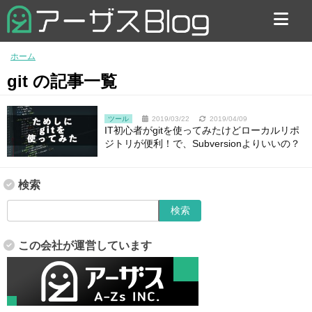
お問い合わせ
ホーム
git の記事一覧
ツール
2019/03/22
2019/04/09
IT初心者がgitを使ってみたけどローカルリポ
ジトリが便利！で、Subversionよりいいの？
検索
この会社が運営しています