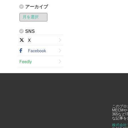
アーカイブ
SNS
X
Facebook
Feedly
このブロ
MECMや
365な
な記事を
株式会社