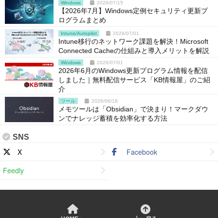
Windows
2026/07/15
【2026年7月】Windows定例セキュリティ更新プ
ログラムまとめ
Intune/Autopilot
2026/07/01
Intune移行のネットワーク課題を解決！Microsoft
Connected Cacheの仕組みと導入メリットを解説
Windows
2026/07/01
2026年6月のWindows更新プログラム情報を配信
しました｜無料配信サービス「KB情報屋」のご紹
介
ツール
2026/06/18
メモツールは「Obsidian」で決まり！マークダウ
ンでナレッジ蓄積を効率化する方法
SNS
X
Facebook
Feedly