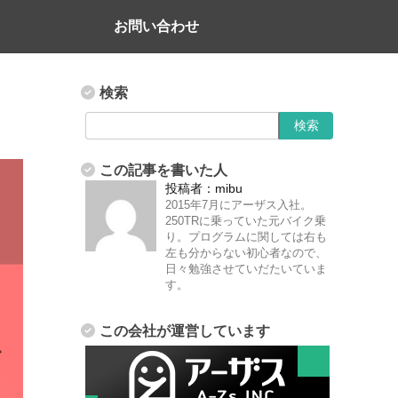
お問い合わせ
検索
この記事を書いた人
投稿者：
mibu
2015年7月にアーザス入社。
250TRに乗っていた元バイク乗
り。プログラムに関しては右も
左も分からない初心者なので、
日々勉強させていだたいていま
す。
この会社が運営しています