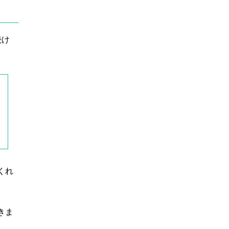
続け
くれ
きま