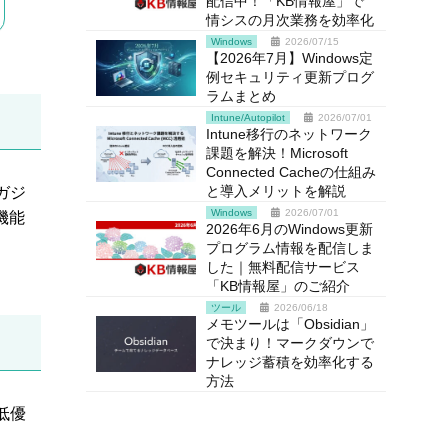
配信中！「KB情報屋」で
情シスの月次業務を効率化
Windows
2026/07/15
【2026年7月】Windows定
例セキュリティ更新プログ
ラムまとめ
Intune/Autopilot
2026/07/01
Intune移行のネットワーク
課題を解決！Microsoft
Connected Cacheの仕組み
と導入メリットを解説
ガジ
Windows
2026/07/01
機能
2026年6月のWindows更新
プログラム情報を配信しま
した｜無料配信サービス
「KB情報屋」のご紹介
ツール
2026/06/18
メモツールは「Obsidian」
で決まり！マークダウンで
ナレッジ蓄積を効率化する
方法
低優