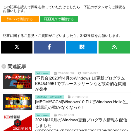
この記事を読んで興味を持っていただけましたら、下記のボタンからご購読を
お願いします。
RSSで購読する
feedlyで購読する
記事に関するご意見・ご質問がございましたら、SNS投稿をお願いします。
関連記事
Windows
2020/04/20
2020/04/23
[不具合]2020年4月のWindows 10更新プログラム
KB4549951でブルースクリーンなど致命的な問題
が発生!
MCM/MECM/SCCM
2020/03/13
[MECM/SCCM]Windows10 FUでWindows Hello(生
体認証)が動かなくなった!
Windows
2021/10/29
2021年10月のWindows更新プログラム情報を配信
しました
(KB5006674/KB5006670/KB5006672/KB5006669)