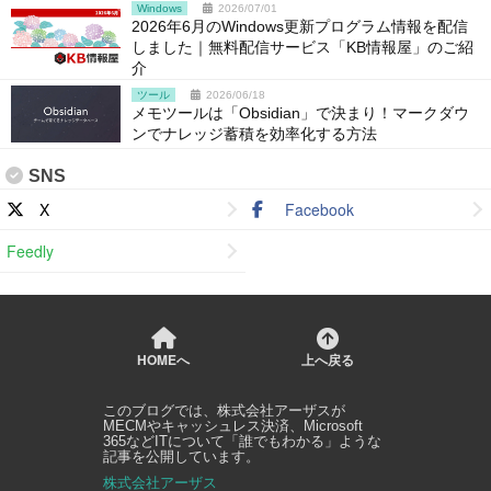
Windows
2026/07/01
2026年6月のWindows更新プログラム情報を配信
しました｜無料配信サービス「KB情報屋」のご紹
介
ツール
2026/06/18
メモツールは「Obsidian」で決まり！マークダウ
ンでナレッジ蓄積を効率化する方法
SNS
X
Facebook
Feedly
HOMEへ
上へ戻る
このブログでは、
株式会社アーザス
が
MECMやキャッシュレス決済、Microsoft
365などITについて「誰でもわかる」ような
記事を公開しています。
株式会社アーザス