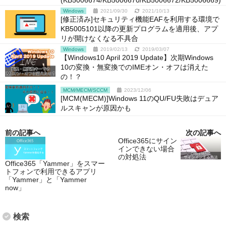
Windows
2021/09/30
2021/10/13
[修正済み]セキュリティ機能EAFを利用する環境で
KB5005101以降の更新プログラムを適用後、アプ
リが開けなくなる不具合
Windows
2019/02/13
2019/03/07
【Windows10 April 2019 Update】次期Windows
10の変換・無変換でのIMEオン・オフは消えた
の！？
MCM/MECM/SCCM
2023/12/06
[MCM(MECM)]Windows 11のQU/FU失敗はデュア
ルスキャンが原因かも
前の記事へ
次の記事へ
Office365にサイン
インできない場合
の対処法
Office365「Yammer」をスマー
トフォンで利用できるアプリ
「Yammer」と「Yammer
now」
検索