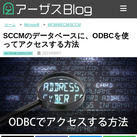
お問い合わせ
ホーム
Microsoft
MCM/MECM/SCCM
SCCMのデータベースに、ODBCを使
ってアクセスする方法
2015/09/07
MCM/MECM/SCCM