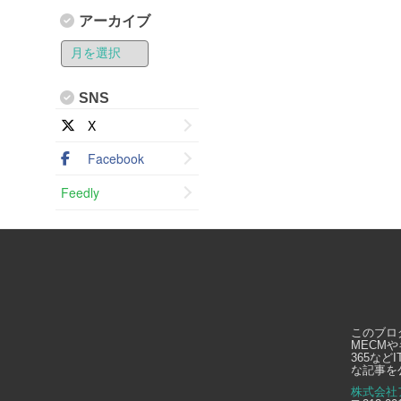
アーカイブ
SNS
X
Facebook
Feedly
このブロ
MECMや
365な
な記事を
株式会社