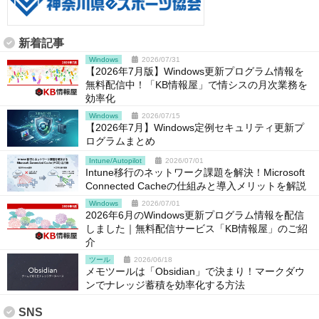
新着記事
Windows
2026/07/31
【2026年7月版】Windows更新プログラム情報を
無料配信中！「KB情報屋」で情シスの月次業務を
効率化
Windows
2026/07/15
【2026年7月】Windows定例セキュリティ更新プ
ログラムまとめ
Intune/Autopilot
2026/07/01
Intune移行のネットワーク課題を解決！Microsoft
Connected Cacheの仕組みと導入メリットを解説
Windows
2026/07/01
2026年6月のWindows更新プログラム情報を配信
しました｜無料配信サービス「KB情報屋」のご紹
介
ツール
2026/06/18
メモツールは「Obsidian」で決まり！マークダウ
ンでナレッジ蓄積を効率化する方法
SNS