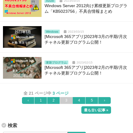
Azure
2023/03/15
Windows Server 2012向け累積更新プログラ
ム「KB5023756」不具合情報まとめ
Windows
2023/03/15
[Microsoft 365アプリ]2023年3月の半期/月次
チャネル更新プログラム公開！
更新プログラム
2023/02/15
[Microsoft 365アプリ]2023年2月の半期/月次
チャネル更新プログラム公開！
全 21 ページ中
3 ページ
‹
1
2
3
4
5
›
最も古い記事 »
検索